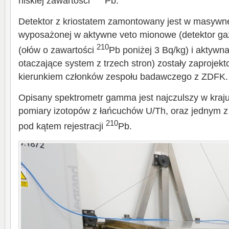
niskiej zawartości
Pb.
Detektor z kriostatem zamontowany jest w masywne
wyposażonej w aktywne veto mionowe (detektor g
210
(ołów o zawartości
Pb poniżej 3 Bq/kg) i aktywn
otaczające system z trzech stron) zostały zaproje
kierunkiem członków zespołu badawczego z ZDFK.
Opisany spektrometr gamma jest najczulszy w kraj
pomiary izotopów z łańcuchów U/Th, oraz jednym z
210
pod kątem rejestracji
Pb.