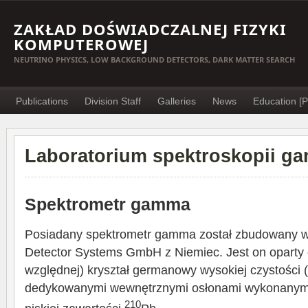
ZAKŁAD DOŚWIADCZALNEJ FIZYKI
KOMPUTEROWEJ
NEUTRINO PHYSICS, LOW BACKGROUND DETECTORS, DARK MATTER SEARCH
Publications
Division Staff
Galleries
News
Education [P
Laboratorium spektroskopii g
Spektrometr gamma
Posiadany spektrometr gamma został zbudowany w
Detector Systems GmbH z Niemiec. Jest on oparty 
względnej) kryształ germanowy wysokiej czystości 
dedykowanymi wewnętrznymi osłonami wykonanymi 
210